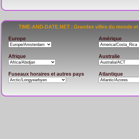
TIME-AND-DATE.NET : Grandes villes du monde et 
Europe
Amérique
Afrique
Australie
Fuseaux horaires et autres pays
Atlantique