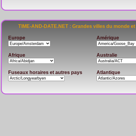
TIME-AND-DATE.NET : Grandes villes du monde et 
Europe
Amérique
Afrique
Australie
Fuseaux horaires et autres pays
Atlantique