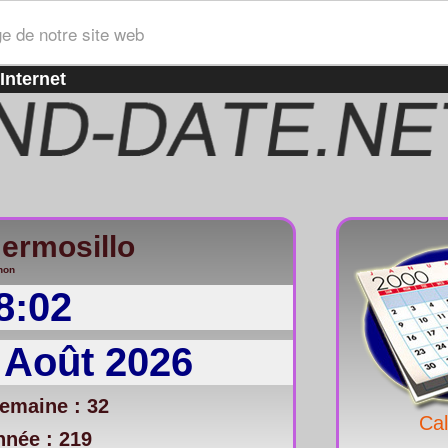
ge de notre site web
Internet
ermosillo
non
8:02
 Août 2026
emaine : 32
Cal
nnée : 219