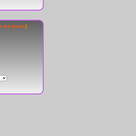
s les zones
]