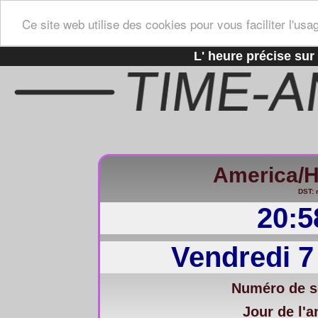
Ce site web utilise des cookies pour vous faciliter l'usa
L' heure précise sur 
America/H
DST: 
20:5
Vendredi 7
Numéro de s
Jour de l'a