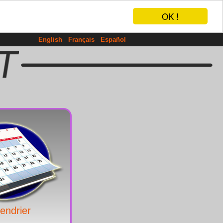
OK !
English
Français
Español
endrier