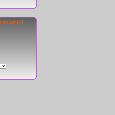
s les zones
]