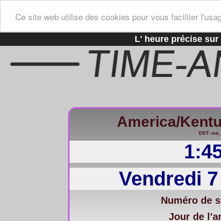
Ce site web utilise des cookies pour vous faciliter l'usa
L' heure précise sur 
America/Kentu
DST: oui,
1:4
Vendredi 7
Numéro de s
Jour de l'a