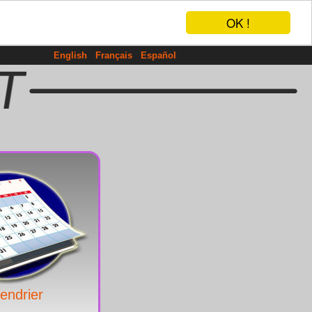
OK !
English
Français
Español
endrier