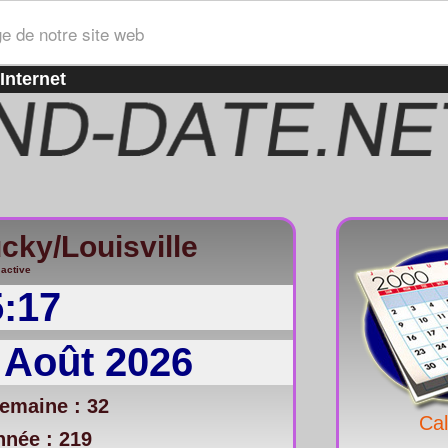
ge de notre site web
Internet
cky/Louisville
 active
5:17
 Août 2026
emaine : 32
Cal
nnée : 219