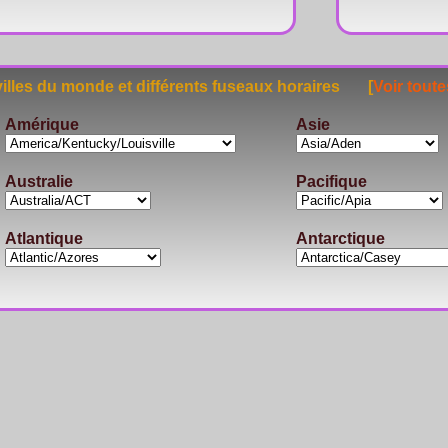
lles du monde et différents fuseaux horaires [
Voir toute
Amérique
Asie
Australie
Pacifique
Atlantique
Antarctique