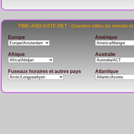
TIME-AND-DATE.NET : Grandes villes du monde et 
Europe
Amérique
Afrique
Australie
Fuseaux horaires et autres pays
Atlantique