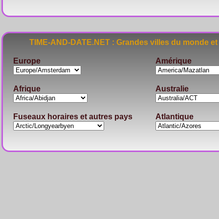
TIME-AND-DATE.NET : Grandes villes du monde et 
Europe
Amérique
Afrique
Australie
Fuseaux horaires et autres pays
Atlantique