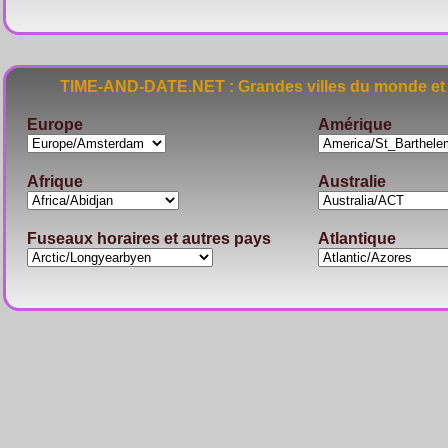
TIME-AND-DATE.NET : Grandes villes du monde et 
Europe
Amérique
Afrique
Australie
Fuseaux horaires et autres pays
Atlantique