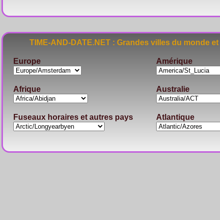
TIME-AND-DATE.NET : Grandes villes du monde et 
Europe
Amérique
Afrique
Australie
Fuseaux horaires et autres pays
Atlantique