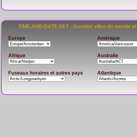
TIME-AND-DATE.NET : Grandes villes du monde et 
Europe
Amérique
Afrique
Australie
Fuseaux horaires et autres pays
Atlantique