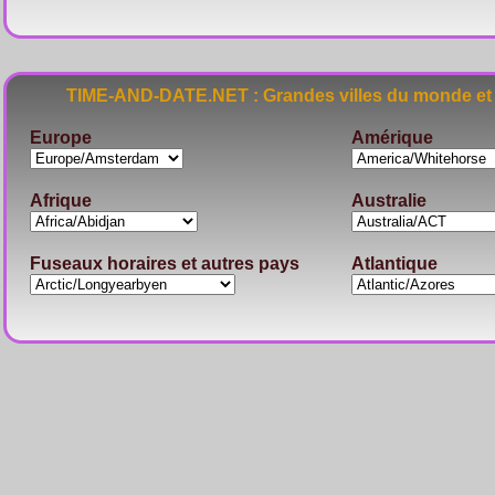
TIME-AND-DATE.NET : Grandes villes du monde et 
Europe
Amérique
Afrique
Australie
Fuseaux horaires et autres pays
Atlantique