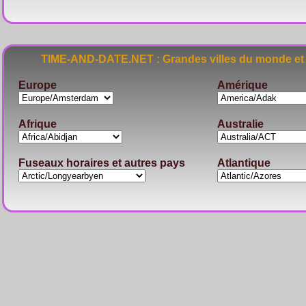
TIME-AND-DATE.NET : Grandes villes du monde et 
Europe
Amérique
Afrique
Australie
Fuseaux horaires et autres pays
Atlantique