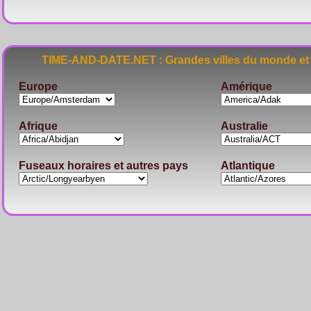
TIME-AND-DATE.NET : Grandes villes du monde et 
Europe
Amérique
Afrique
Australie
Fuseaux horaires et autres pays
Atlantique