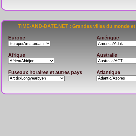
TIME-AND-DATE.NET : Grandes villes du monde et 
Europe
Amérique
Afrique
Australie
Fuseaux horaires et autres pays
Atlantique