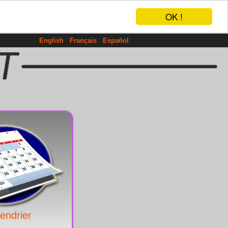
OK !
English
Français
Español
endrier