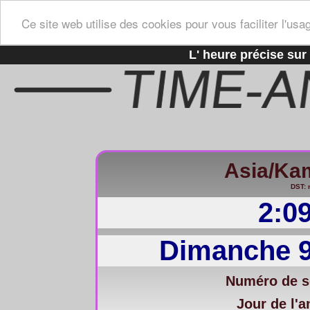
Ce site web utilise des cookies pour vous faciliter l'usa
L' heure précise sur 
Asia/Ka
DST: 
2:0
Dimanche 9
Numéro de s
Jour de l'a