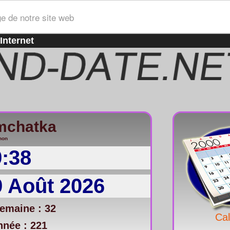
ge de notre site web
Internet
mchatka
non
9:38
 Août 2026
emaine : 32
Cal
nnée : 221