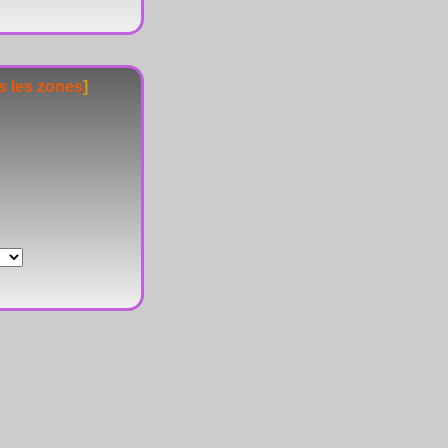
s les zones
]