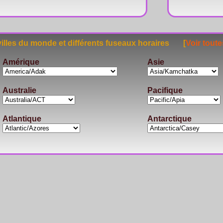
lles du monde et différents fuseaux horaires [
Voir toute
Amérique
Asie
Australie
Pacifique
Atlantique
Antarctique