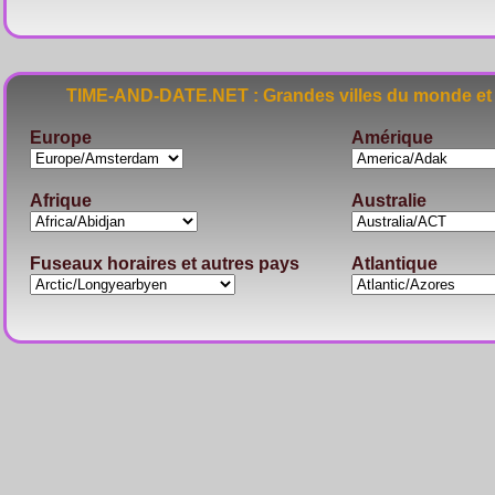
TIME-AND-DATE.NET : Grandes villes du monde et 
Europe
Amérique
Afrique
Australie
Fuseaux horaires et autres pays
Atlantique