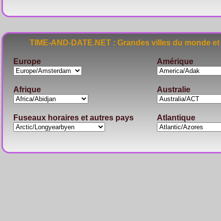
TIME-AND-DATE.NET : Grandes villes du monde et 
Europe
Amérique
Afrique
Australie
Fuseaux horaires et autres pays
Atlantique