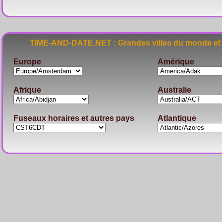
TIME-AND-DATE.NET : Grandes villes du monde et 
Europe
Amérique
Afrique
Australie
Fuseaux horaires et autres pays
Atlantique