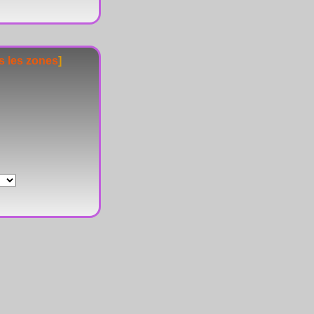
s les zones
]