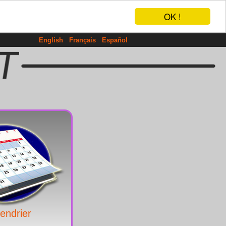
OK !
English
Français
Español
endrier