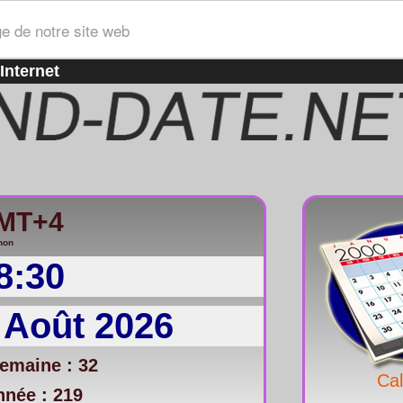
ge de notre site web
Internet
GMT+4
non
8:30
 Août 2026
emaine : 32
Cal
nnée : 219