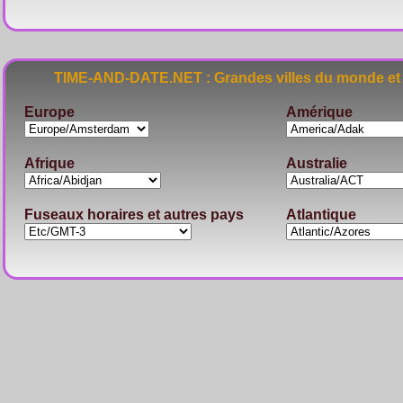
TIME-AND-DATE.NET : Grandes villes du monde et 
Europe
Amérique
Afrique
Australie
Fuseaux horaires et autres pays
Atlantique