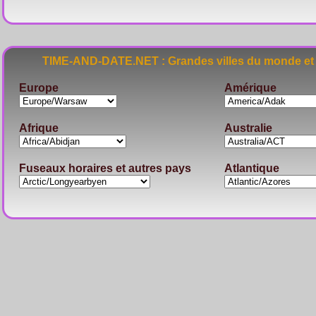
TIME-AND-DATE.NET : Grandes villes du monde et 
Europe
Amérique
Afrique
Australie
Fuseaux horaires et autres pays
Atlantique