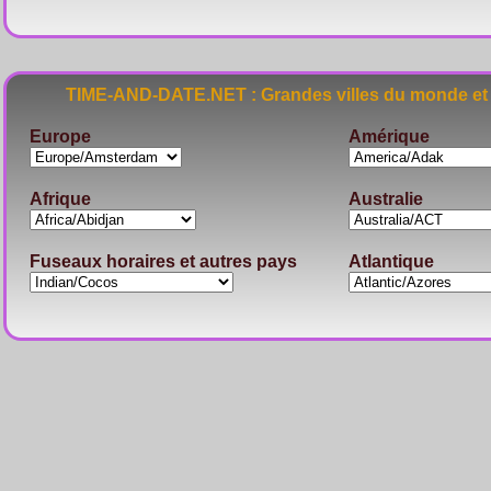
TIME-AND-DATE.NET : Grandes villes du monde et 
Europe
Amérique
Afrique
Australie
Fuseaux horaires et autres pays
Atlantique