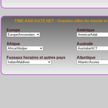
TIME-AND-DATE.NET : Grandes villes du monde et 
Europe
Amérique
Afrique
Australie
Fuseaux horaires et autres pays
Atlantique