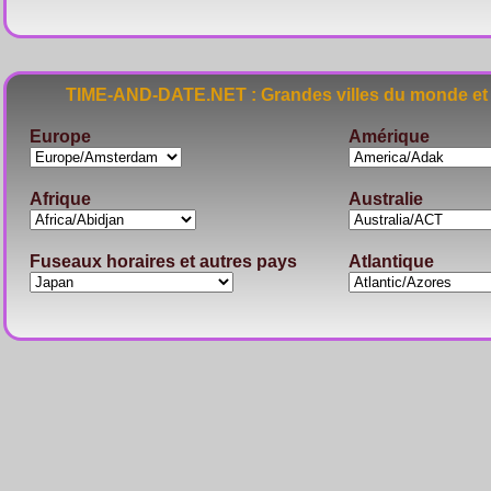
TIME-AND-DATE.NET : Grandes villes du monde et 
Europe
Amérique
Afrique
Australie
Fuseaux horaires et autres pays
Atlantique