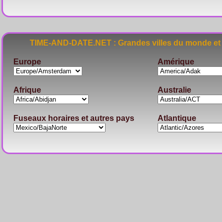
TIME-AND-DATE.NET : Grandes villes du monde et 
Europe
Amérique
Afrique
Australie
Fuseaux horaires et autres pays
Atlantique