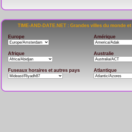
TIME-AND-DATE.NET : Grandes villes du monde et 
Europe
Amérique
Afrique
Australie
Fuseaux horaires et autres pays
Atlantique