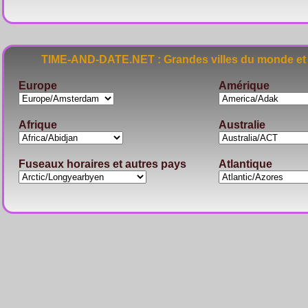
TIME-AND-DATE.NET : Grandes villes du monde et 
Europe
Amérique
Afrique
Australie
Fuseaux horaires et autres pays
Atlantique