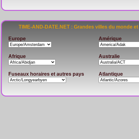
TIME-AND-DATE.NET : Grandes villes du monde et 
Europe
Amérique
Afrique
Australie
Fuseaux horaires et autres pays
Atlantique