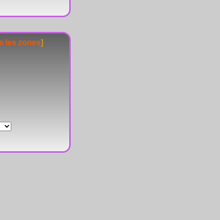
s les zones
]