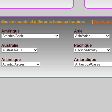
lles du monde et différents fuseaux horaires [
Voir toute
Amérique
Asie
Australie
Pacifique
Atlantique
Antarctique