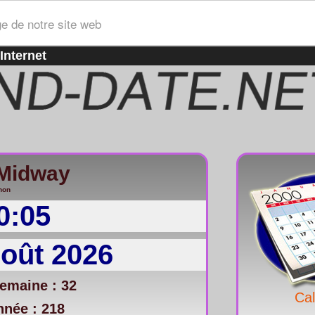
ge de notre site web
Internet
/Midway
non
0:05
Août 2026
emaine : 32
Cal
nnée : 218