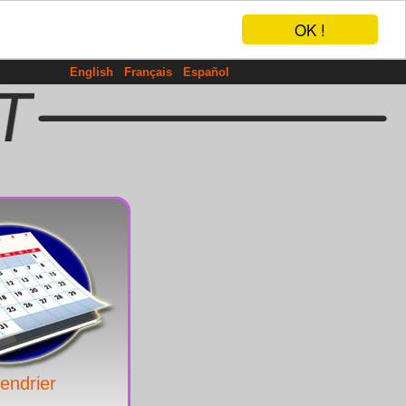
OK !
English
Français
Español
endrier