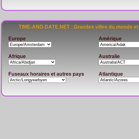
TIME-AND-DATE.NET : Grandes villes du monde et 
Europe
Amérique
Afrique
Australie
Fuseaux horaires et autres pays
Atlantique