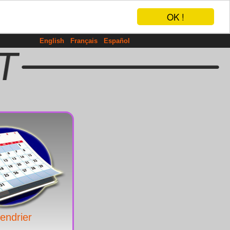
OK !
English
Français
Español
endrier