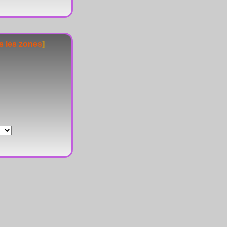
s les zones
]