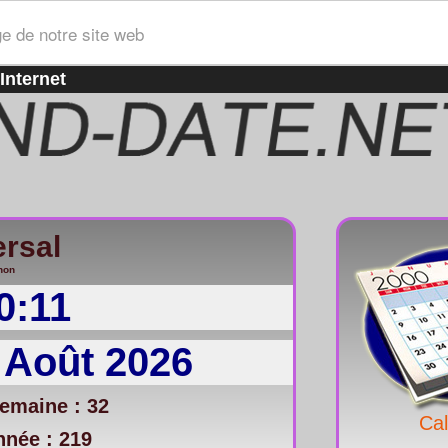
ge de notre site web
Internet
ersal
non
0:11
 Août 2026
emaine : 32
Cal
nnée : 219