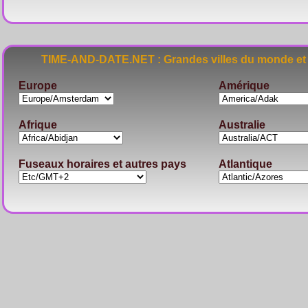
TIME-AND-DATE.NET : Grandes villes du monde et 
Europe
Amérique
Afrique
Australie
Fuseaux horaires et autres pays
Atlantique