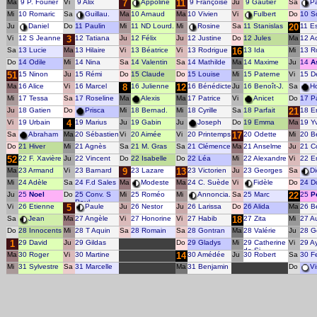
Ma
9 P. Fourier
Vi
9 Alix
7
Appoline
11
9 Françoise
Ju
9 Gautier
Sa
P
Mi
10 Romaric
Sa
Guillau.
Ma
10 Arnaud
Ma
10 Vivien
Vi
Fulbert
Do
10 S
Ju
Daniel
Do
11 Paulin
Mi
11 ND Lourd.
Mi
Rosine
Sa
11 Stanislas
20
11 Es
Vi
12 S Jeanne
3
12 Tatiana
Ju
12 Félix
Ju
12 Justine
Do
12 Jules
Ma
12 Ac
Sa
13 Lucie
Ma
13 Hilaire
Vi
13 Béatrice
Vi
13 Rodrigue
16
13 Ida
Mi
13 R
Do
14 Odile
Mi
14 Nina
Sa
14 Valentin
Sa
14 Mathilde
Ma
14 Maxime
Ju
14
A
51
15 Ninon
Ju
15 Rémi
Do
15 Claude
Do
15 Louise
Mi
15 Paterne
Vi
15 D
Ma
16 Alice
Vi
16 Marcel
8
16 Julienne
12
16 Bénédicte
Ju
16 Benoît-J.
Sa
H
Mi
17 Tessa
Sa
17 Roseline
Ma
Alexis
Ma
17 Patrice
Vi
Anicet
Do
17 P
Ju
18 Gatien
Do
Prisca
Mi
18 Bernad.
Mi
18 Cyrille
Sa
18 Parfait
21
18 Er
Vi
19 Urbain
4
19 Marius
Ju
19 Gabin
Ju
Joseph
Do
19 Emma
Ma
19 Y
Sa
Abraham
Ma
20 Sébastien
Vi
20 Aimée
Vi
20 Printemps
17
20 Odette
Mi
20 B
Do
21 Hiver
Mi
21 Agnès
Sa
21 M. Gras
Sa
21 Clémence
Ma
21 Anselme
Ju
21 C
52
22 F. Xavière
Ju
22 Vincent
Do
22 Isabelle
Do
22 Léa
Mi
22 Alexandre
Vi
22 E
Ma
23 Armand
Vi
23 Barnard
9
23 Lazare
13
23 Victorien
Ju
23 Georges
Sa
Di
Mi
24 Adèle
Sa
24 F.d Sales
Ma
Modeste
Ma
24 C. Suède
Vi
Fidèle
Do
24 D
Ju
25
Noel
Do
25 Conv. S
Mi
25 Roméo
Mi
Annoncia.
Sa
25 Marc
22
25
P
Paul
Vi
26 Etienne
5
Paule
Ju
26 Nestor
Ju
26 Larissa
Do
26 Alida
Ma
26 B
Sa
Jean
Ma
27 Angèle
Vi
27 Honorine
Vi
27 Habib
18
27 Zita
Mi
27 A
Do
28 Innocents
Mi
28 T Aquin
Sa
28 Romain
Sa
28 Gontran
Ma
28 Valérie
Ju
28 G
1
29 David
Ju
29 Gildas
Do
29 Gladys
Mi
29 Catherine
Vi
29 A
de Si.
Ma
30 Roger
Vi
30 Martine
14
30 Amédée
Ju
30 Robert
Sa
30 F
Mi
31 Sylvestre
Sa
31 Marcelle
Ma
31 Benjamin
Do
Vi