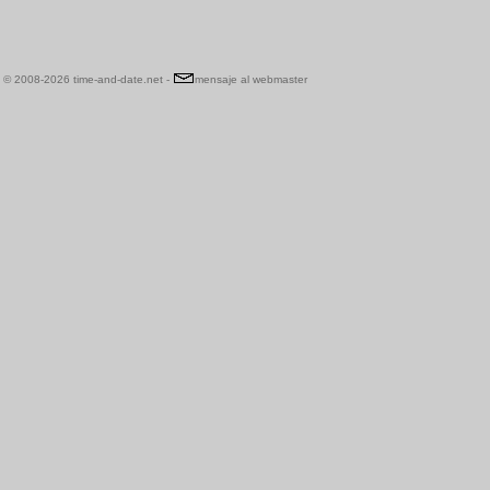
© 2008-2026 time-and-date.net -
mensaje al webmaster