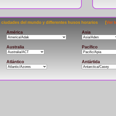
ciudades del mundo y differentes husos horarios [
Ver 
América
Asia
Australia
Pacífico
Atlántico
Antártida