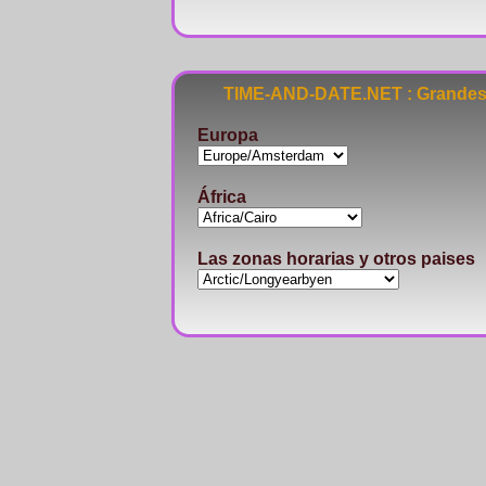
TIME-AND-DATE.NET : Grandes 
Europa
África
Las zonas horarias y otros paises