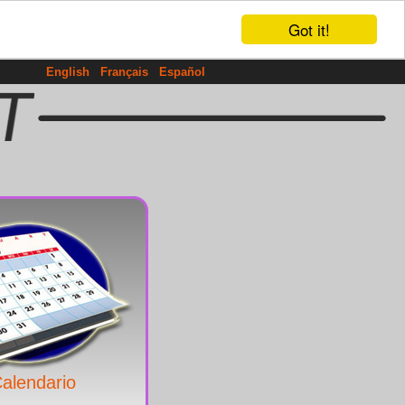
Got it!
English
Français
Español
alendario