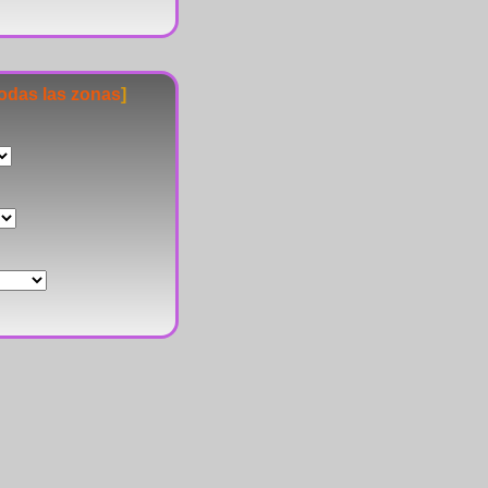
todas las zonas
]