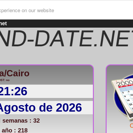
xperience on our website
net
a/Cairo
ST: no
21:26
Agosto de 2026
 semanas : 32
C
 año : 218