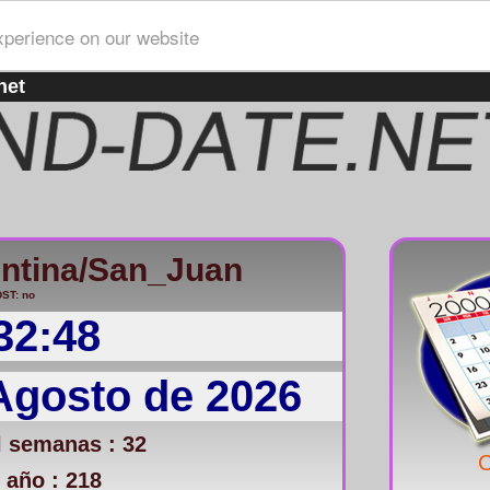
xperience on our website
net
ntina/San_Juan
ST: no
32:48
Agosto de 2026
 semanas : 32
C
 año : 218