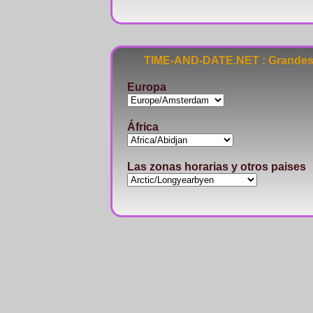
TIME-AND-DATE.NET : Grandes 
Europa
África
Las zonas horarias y otros paises