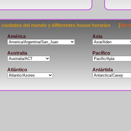
ciudades del mundo y differentes husos horarios [
Ver 
América
Asia
Australia
Pacífico
Atlántico
Antártida