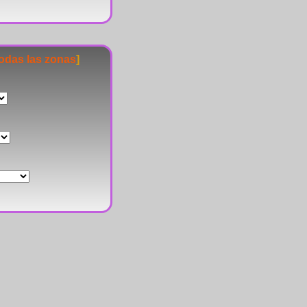
todas las zonas
]