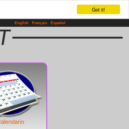
Got it!
English
Français
Español
alendario