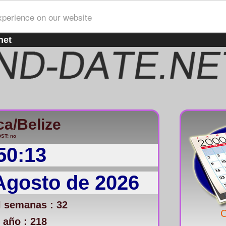
xperience on our website
net
a/Belize
ST: no
50:13
Agosto de 2026
 semanas : 32
C
 año : 218