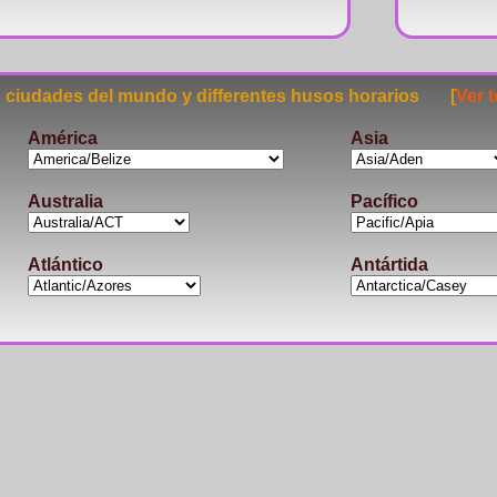
ciudades del mundo y differentes husos horarios [
Ver 
América
Asia
Australia
Pacífico
Atlántico
Antártida