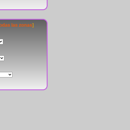
todas las zonas
]