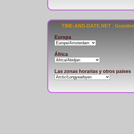
TIME-AND-DATE.NET : Grandes 
Europa
África
Las zonas horarias y otros paises