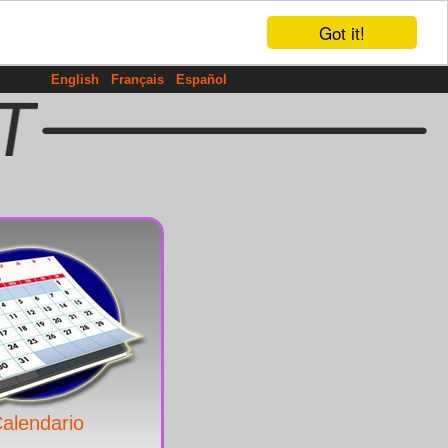
Got it!
English
Français
Español
alendario