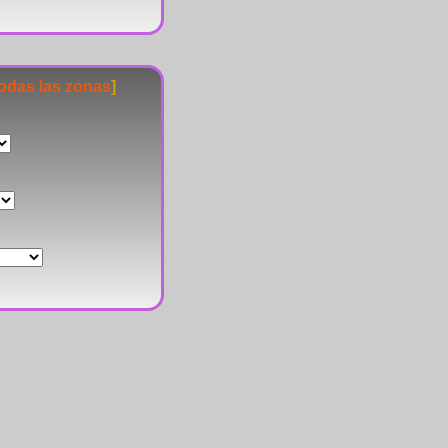
todas las zonas
]