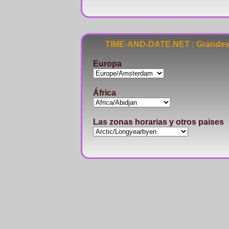
TIME-AND-DATE.NET : Grandes 
Europa
África
Las zonas horarias y otros paises