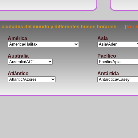
ciudades del mundo y differentes husos horarios [
Ver 
América
Asia
Australia
Pacífico
Atlántico
Antártida