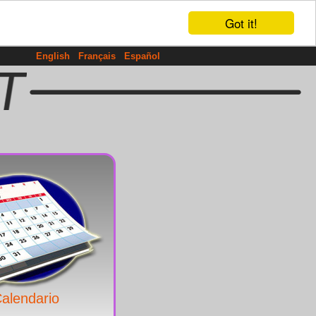
Got it!
English
Français
Español
alendario