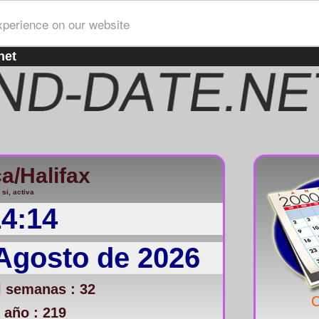
xperience on our website
net
a/Halifax
 si, activa
14:14
 Agosto de 2026
 semanas : 32
C
 año : 219