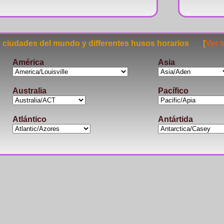
ciudades del mundo y differentes husos horarios [
Ver 
América
Asia
Australia
Pacífico
Atlántico
Antártida