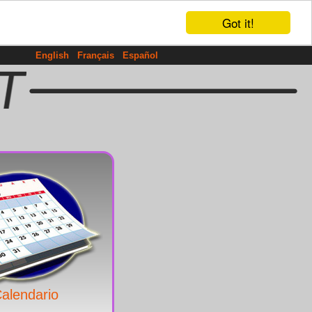
Got it!
English
Français
Español
alendario