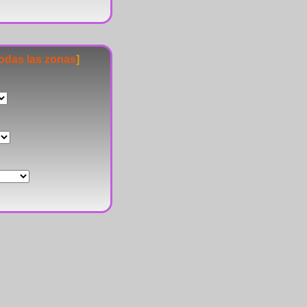
todas las zonas
]