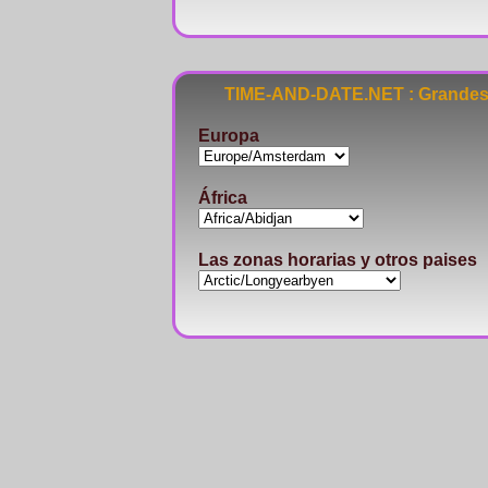
TIME-AND-DATE.NET : Grandes 
Europa
África
Las zonas horarias y otros paises