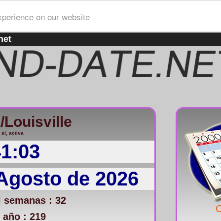
xperience on our website
net
Louisville
 si, activa
41:03
 Agosto de 2026
 semanas : 32
C
 año : 219