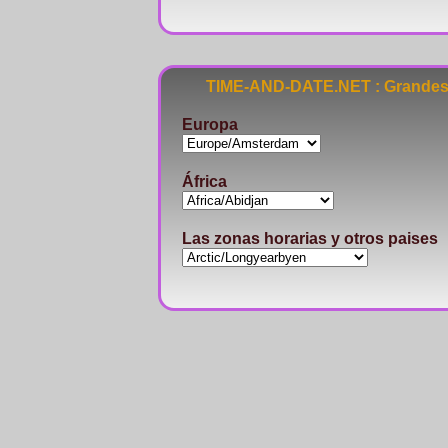
TIME-AND-DATE.NET : Grandes 
Europa
África
Las zonas horarias y otros paises