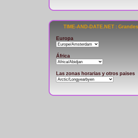
TIME-AND-DATE.NET : Grandes 
Europa
África
Las zonas horarias y otros paises