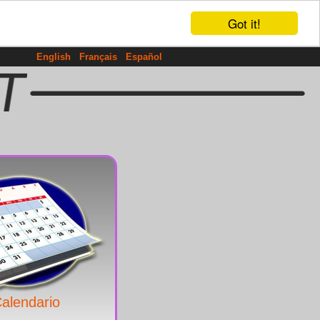
Got it!
English
Français
Español
alendario