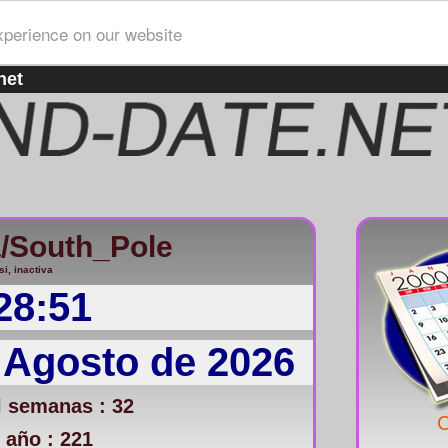
xperience on our website
net
a/South_Pole
si, inactiva
28:51
 Agosto de 2026
 semanas : 32
C
 año : 221