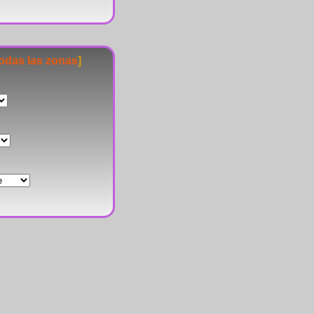
todas las zonas
]