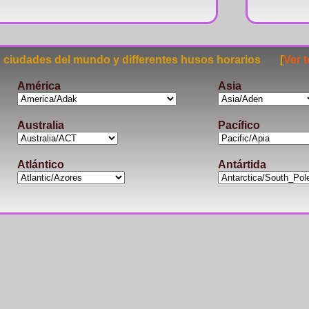
ciudades del mundo y differentes husos horarios [
Ver 
América
Asia
Australia
Pacífico
Atlántico
Antártida