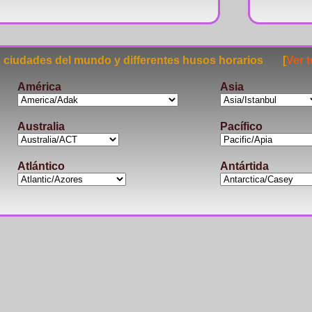
ciudades del mundo y differentes husos horarios [
Ver 
América
Asia
Australia
Pacífico
Atlántico
Antártida