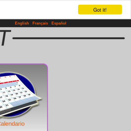
Got it!
English
Français
Español
alendario