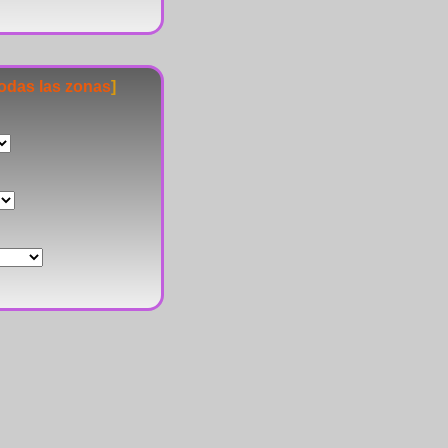
todas las zonas
]