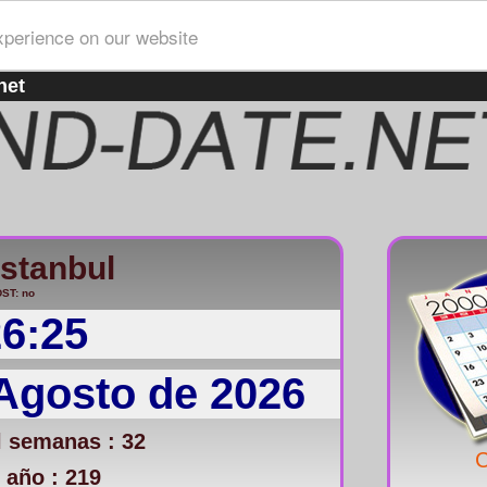
xperience on our website
net
Istanbul
ST: no
26:25
 Agosto de 2026
 semanas : 32
C
 año : 219