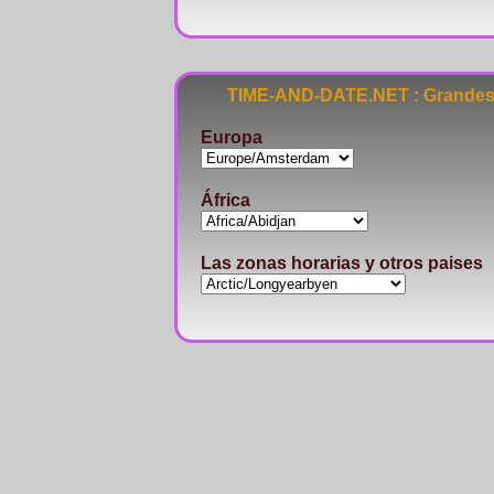
TIME-AND-DATE.NET : Grandes 
Europa
África
Las zonas horarias y otros paises