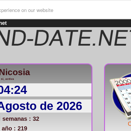
xperience on our website
net
Nicosia
 si, activa
04:24
 Agosto de 2026
 semanas : 32
C
 año : 219