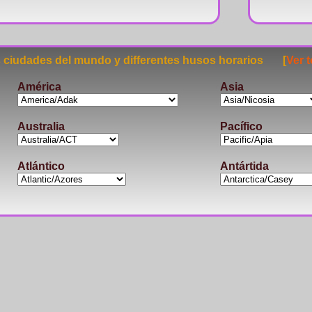
ciudades del mundo y differentes husos horarios [
Ver 
América
Asia
Australia
Pacífico
Atlántico
Antártida