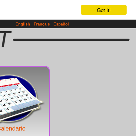
Got it!
English
Français
Español
alendario