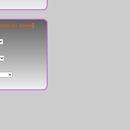
todas las zonas
]