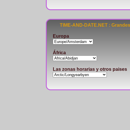
TIME-AND-DATE.NET : Grandes 
Europa
África
Las zonas horarias y otros paises