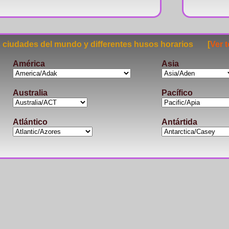
ciudades del mundo y differentes husos horarios [
Ver 
América
Asia
Australia
Pacífico
Atlántico
Antártida