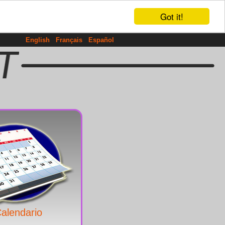
Got it!
English
Français
Español
alendario