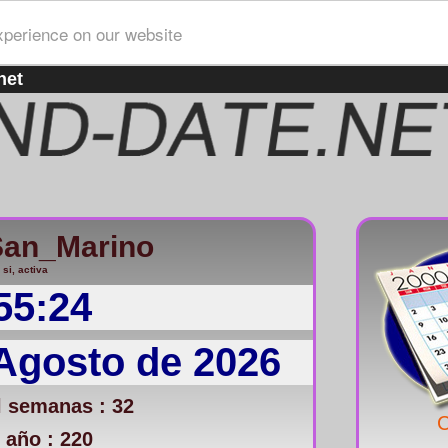
xperience on our website
net
San_Marino
 si, activa
55:24
Agosto de 2026
 semanas : 32
C
 año : 220