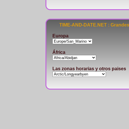
TIME-AND-DATE.NET : Grandes 
Europa
África
Las zonas horarias y otros paises