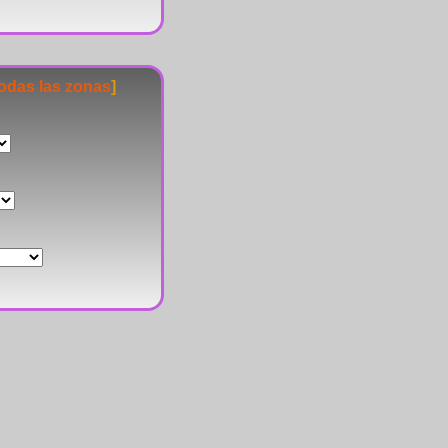
todas las zonas
]