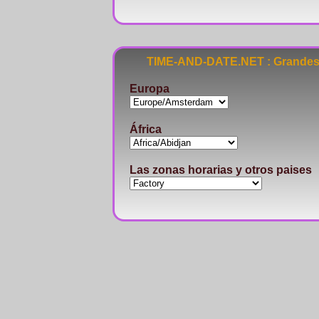
TIME-AND-DATE.NET : Grandes 
Europa
África
Las zonas horarias y otros paises