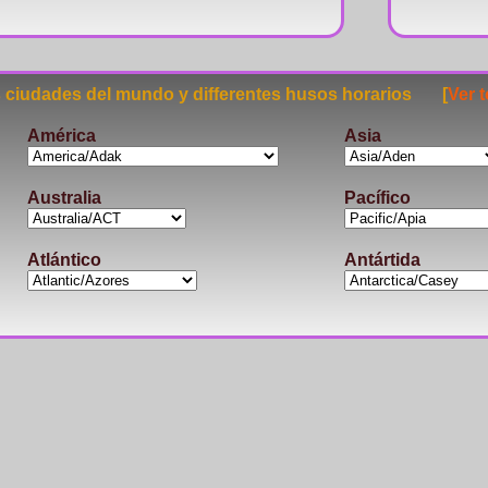
ciudades del mundo y differentes husos horarios [
Ver 
América
Asia
Australia
Pacífico
Atlántico
Antártida