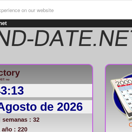
xperience on our website
net
ctory
ST: no
43:13
Agosto de 2026
 semanas : 32
C
 año : 220