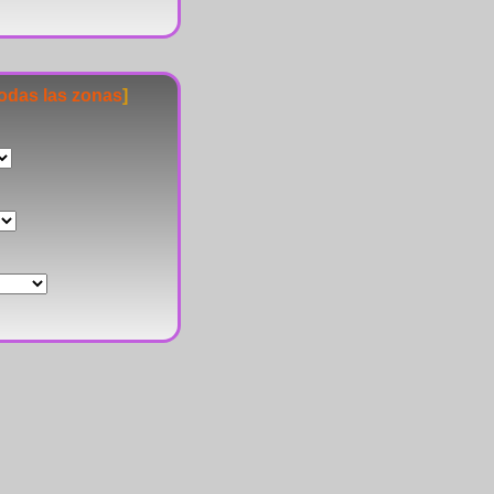
todas las zonas
]